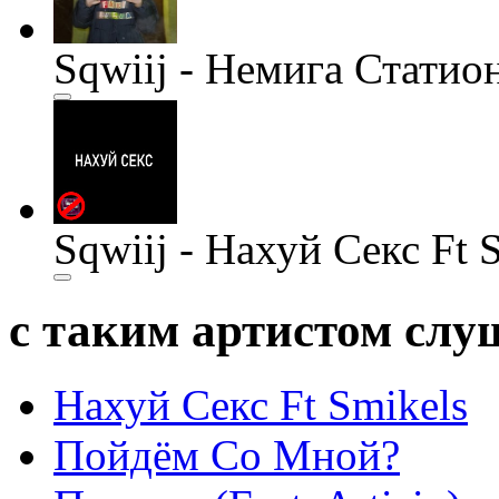
Sqwiij - Немига Статион
Sqwiij - Нахуй Секс Ft 
с таким артистом сл
Нахуй Секс Ft Smikels
Пойдём Со Мной?