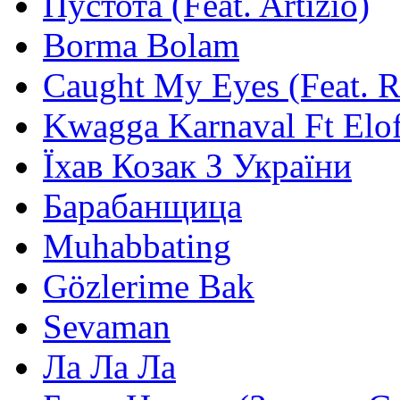
Пустота (Feat. Artizio)
Borma Bolam
Caught My Eyes (Feat. 
Kwagga Karnaval Ft Elof
Їхав Козак З України
Барабанщица
Muhabbating
Gözlerime Bak
Sevaman
Ла Ла Ла